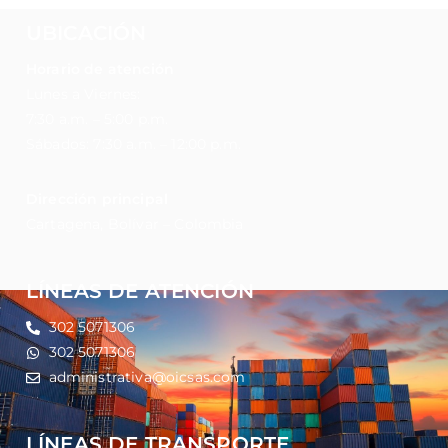
UBICACIÓN
Horario de atención
Lunes a Viernes:
7:30 a.m. – 5:00 p.m.
Sábados: 7:30 a.m. – 12:00 p.m.
Dirección principal
Cartagena, Bolívar – Colombia
LÍNEAS DE ATENCIÓN
302 5071306
302 5071306
administrativa@oicsas.com
LÍNEAS DE TRANSPORTE