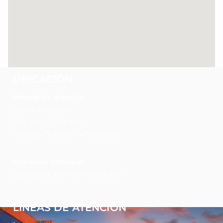
UBICACIÓN
Horario de atención
Lunes a Viernes:
7:30 a.m. – 5:00 p.m.
Sábados: 7:30 a.m. – 12:00 p.m.
Dirección principal
Cartagena, Bolívar – Colombia
LÍNEAS DE ATENCIÓN