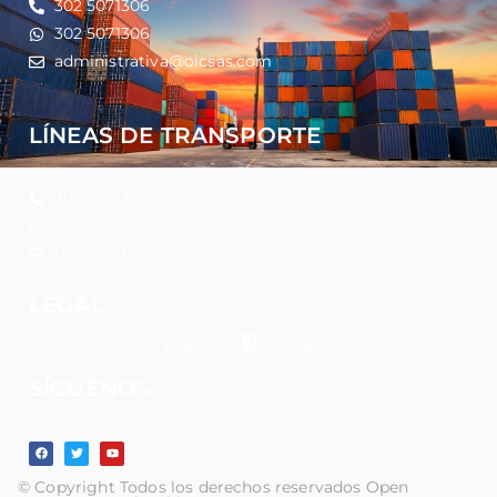
302 5071306
302 5071306
administrativa@oicsas.com
LÍNEAS DE TRANSPORTE
302 5071306
302 5071306
transporte@oicsas.com
LEGAL
Tratamiento de datos
SÍGUENOS
© Copyright Todos los derechos reservados Open