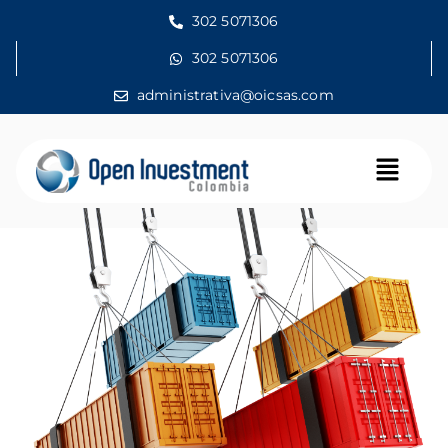
302 5071306
302 5071306
administrativa@oicsas.com