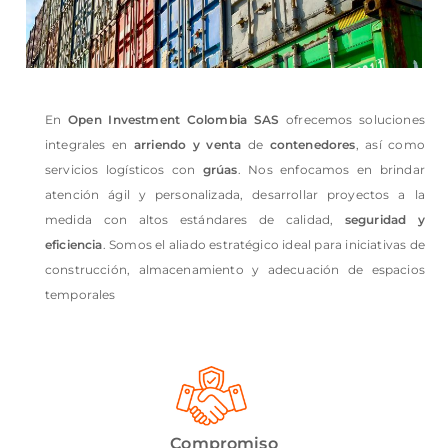
En
Open Investment Colombia SAS
ofrecemos soluciones
integrales en
arriendo y venta
de
contenedores
, así como
servicios logísticos con
grúas
. Nos enfocamos en brindar
atención ágil y personalizada, desarrollar proyectos a la
medida con altos estándares de calidad,
seguridad y
eficiencia
. Somos el aliado estratégico ideal para iniciativas de
construcción, almacenamiento y adecuación de espacios
temporales
Compromiso