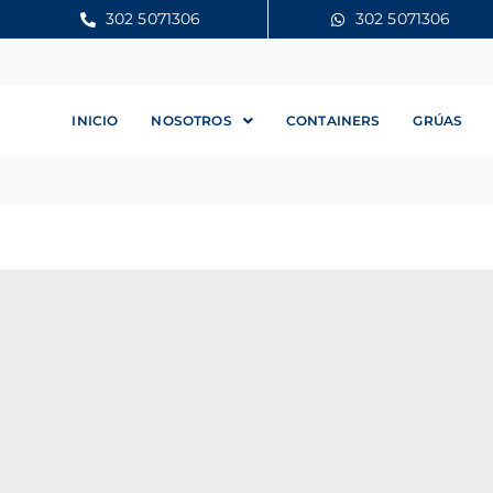
302 5071306
302 5071306
INICIO
NOSOTROS
CONTAINERS
GRÚAS