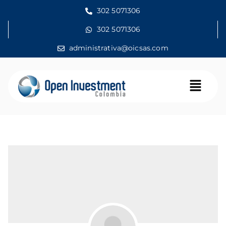
302 5071306
302 5071306
administrativa@oicsas.com