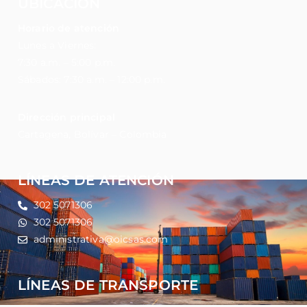
UBICACIÓN
Horario de atención
Lunes a Viernes:
7:30 a.m. – 5:00 p.m.
Sábados: 7:30 a.m. – 12:00 p.m.
Dirección principal
Cartagena, Bolívar – Colombia
LÍNEAS DE ATENCIÓN
302 5071306
302 5071306
administrativa@oicsas.com
LÍNEAS DE TRANSPORTE